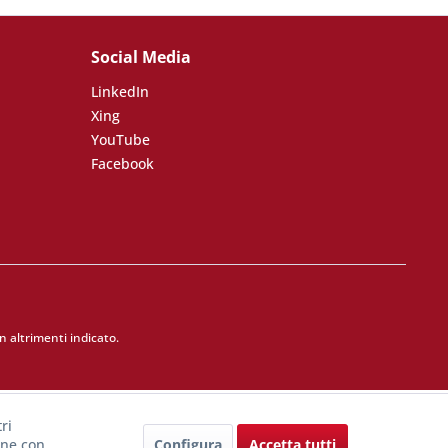
Social Media
LinkedIn
Xing
YouTube
Facebook
 altrimenti indicato.
ri
Configura
Accetta tutti
one con