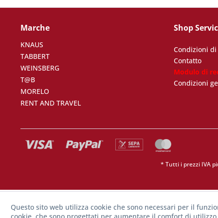
Marche
Shop Servi
KNAUS
Condizioni d
TABBERT
Contatto
WEINSBERG
Modulo di re
T@B
Condizioni ge
MORELO
RENT AND TRAVEL
* Tutti i prezzi IVA p
Questo sito web utilizza cookie che sono necessari per il funzi
cookie, che sono progettati per aumentare il comfort di utilizzo 