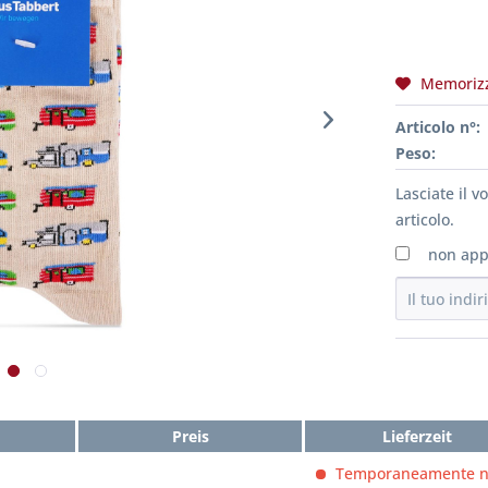
Memoriz
Articolo n°:
Peso:
Lasciate il 
articolo.
non app
Preis
Lieferzeit
Temporaneamente 