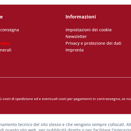
ce
Informazioni
i consegna
Impostazioni dei cookie
Newsletter
cesso
Privacy e protezione dei dati
nerali
Impronta
iù
costi di spedizione
ed e eventuali costi per pagamenti in contrassegno, se non
onamento tecnico del sito stesso e che vengono sempre collocati. Alt
di questo sito web, per pubblicità diretta o per facilitare l'interazi