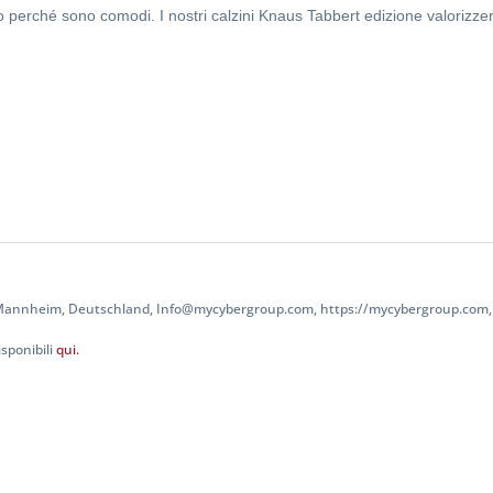
lo perché sono comodi. I nostri calzini
Knaus Tabbert e
dizione valorizze
 Mannheim, Deutschland, Info@mycybergroup.com, https://mycybergroup.com, 
sponibili
qui.