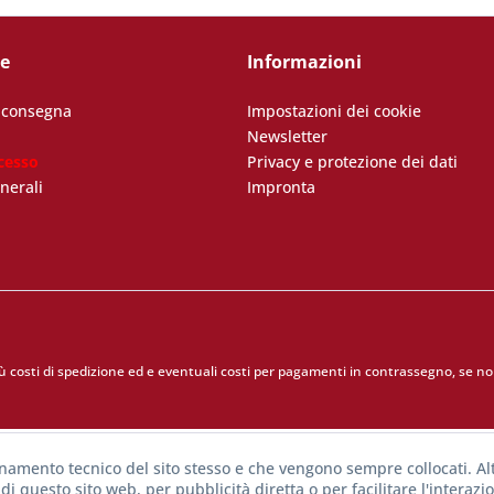
ce
Informazioni
i consegna
Impostazioni dei cookie
Newsletter
cesso
Privacy e protezione dei dati
nerali
Impronta
iù
costi di spedizione
ed e eventuali costi per pagamenti in contrassegno, se non
onamento tecnico del sito stesso e che vengono sempre collocati. Alt
di questo sito web, per pubblicità diretta o per facilitare l'interazi