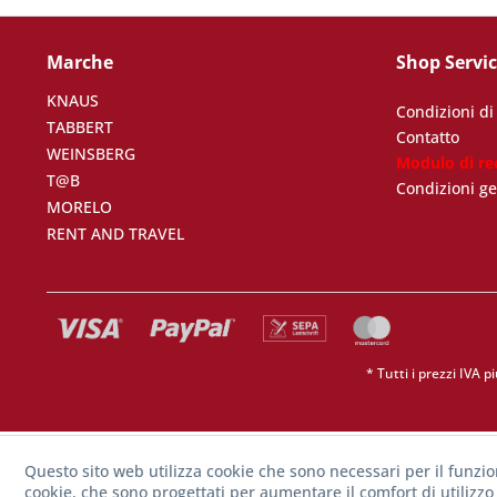
Marche
Shop Servi
KNAUS
Condizioni d
TABBERT
Contatto
WEINSBERG
Modulo di re
T@B
Condizioni ge
MORELO
RENT AND TRAVEL
* Tutti i prezzi IVA p
Questo sito web utilizza cookie che sono necessari per il funzi
cookie, che sono progettati per aumentare il comfort di utilizzo 