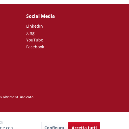
Social Media
LinkedIn
Xing
YouTube
Facebook
 altrimenti indicato.
ri
Configura
Accetta tutti
one con