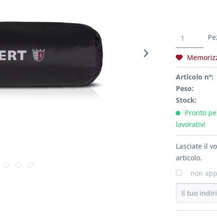
Pe
Memoriz
Articolo n°:
Peso:
Stock:
Pronto per
lavorativi
Lasciate il 
articolo.
non app