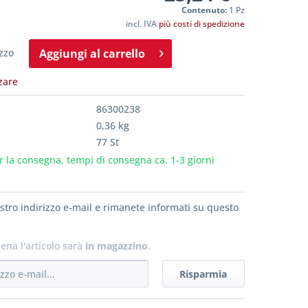
Contenuto:
1 Pz
incl. IVA
più costi di spedizione
zzo
Aggiungi al
carrello
zare
86300238
0,36 kg
77 St
 la consegna, tempi di consegna ca. 1-3 giorni
vostro indirizzo e-mail e rimanete informati su questo
ena l'articolo sarà
in magazzino
.
Risparmia