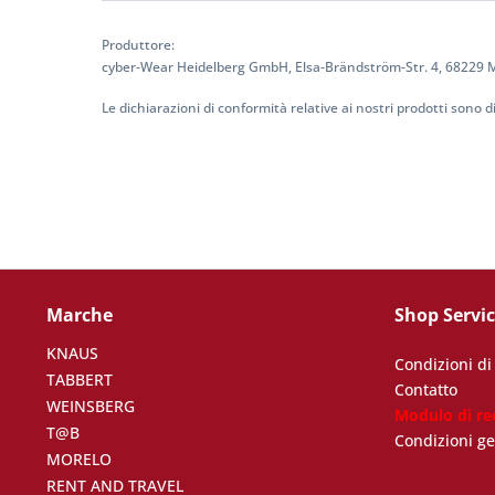
Produttore:
cyber-Wear Heidelberg GmbH, Elsa-Brändström-Str. 4, 68229
Le dichiarazioni di conformità relative ai nostri prodotti sono di
Marche
Shop Servi
KNAUS
Condizioni d
TABBERT
Contatto
WEINSBERG
Modulo di re
T@B
Condizioni ge
MORELO
RENT AND TRAVEL