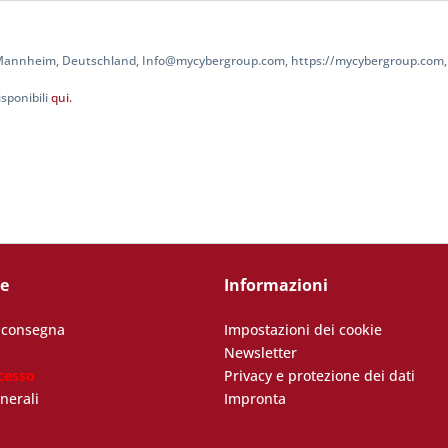
 Mannheim, Deutschland, Info@mycybergroup.com, https://mycybergroup.com, 
sponibili
qui.
ce
Informazioni
i consegna
Impostazioni dei cookie
Newsletter
cesso
Privacy e protezione dei dati
nerali
Impronta