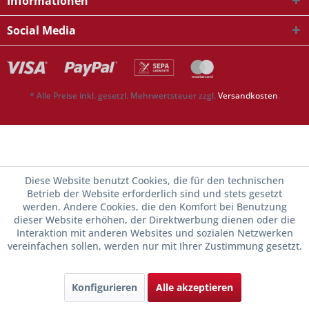
Informationen
Social Media
* Alle Preise inkl. gesetzl. Mehrwertsteuer zzgl.
Versandkosten
.
Diese Website benutzt Cookies, die für den technischen
Betrieb der Website erforderlich sind und stets gesetzt
werden. Andere Cookies, die den Komfort bei Benutzung
dieser Website erhöhen, der Direktwerbung dienen oder die
Interaktion mit anderen Websites und sozialen Netzwerken
vereinfachen sollen, werden nur mit Ihrer Zustimmung gesetzt.
Konfigurieren
Alle akzeptieren