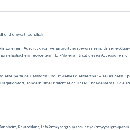
oll und umweltfreundlich
mehr zu einem Ausdruck von Verantwortungsbewusstsein. Unser exklusi
lt aus elastischem recyceltem PET-Material, trägt dieses Accessoire nic
ine perfekte Passform und ist vielseitig einsetzbar – sei es beim Sport,
ur Tragekomfort, sondern unterstreicht auch unser Engagement für die
 Mannheim, Deutschland, Info@mycybergroup.com, https://mycybergroup.com, 