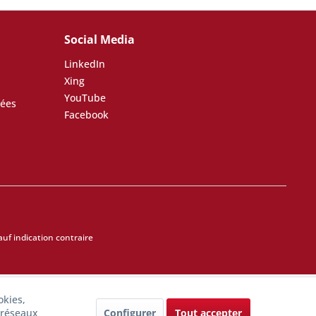
Social Media
LinkedIn
Xing
YouTube
nées
Facebook
uf indication contraire
okies,
Configurer
Tout accepter
t réseaux