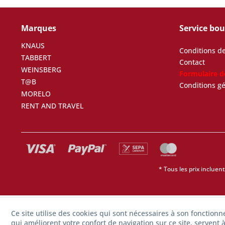
Marques
Service bo
KNAUS
Conditions de
TABBERT
Contact
WEINSBERG
Formulaire d
T@B
Conditions g
MORELO
RENT AND TRAVEL
* Tous les prix incluent
Ce site utilise des cookies qui sont nécessaires à son fonction
qui améliorent votre confort de navigation sur ce site, servent à 