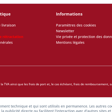
utique
Informations
 livraison
Paramètres des cookies
Newsletter
e rétractation
Vie privée et protection des don
énérales
Mentions légales
 la TVA ainsi que les
frais de port
et, le cas échéant, frais de remboursement, sa
nement technique et qui sont utilisés en permanence. Les autres co
la publicité directe ou facilitent l'interaction avec d'autres sites e